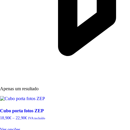
Apenas um resultado
Cubo porta fotos ZEP
Price
18,90
€
–
22,90
€
IVA incluído
range:
This
18,90€
Ver opções
product