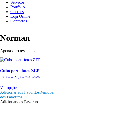
Serviços
Portfólio
Clientes
Loja Online
Contactos
Norman
Apenas um resultado
Cubo porta fotos ZEP
Price
18,90
€
–
22,90
€
IVA incluído
range:
This
18,90€
Ver opções
product
through
Adicionar aos Favoritos
Remover
has
22,90€
dos Favoritos
multiple
Adicionar aos Favoritos
variants.
The
options
may