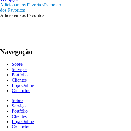
through
Adicionar aos Favoritos
Remover
has
22,90€
dos Favoritos
multiple
Adicionar aos Favoritos
variants.
The
options
may
be
chosen
on
Navegação
the
product
page
Sobre
Serviços
Portfólio
Clientes
Loja Online
Contactos
Sobre
Serviços
Portfólio
Clientes
Loja Online
Contactos