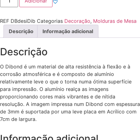
Adicionar
de
Moldura
Design
Dibond
REF
DBdesiDib
Categorias
Decoração
,
Molduras de Mesa
Descrição
Informação adicional
Descrição
O Dibond é um material de alta resistência à flexão e à
corrosão atmosférica e é composto de alumínio
relativamente leve o que o torna numa ótima superfície
para impressão. O alumínio realça as imagens
proporcionando cores mais vibrantes e de nítida
resolução. A imagem impressa num Dibond com espessura
de 3mm é suportada por uma leve placa em Acrílico com
7cm de largura.
Informação adicional