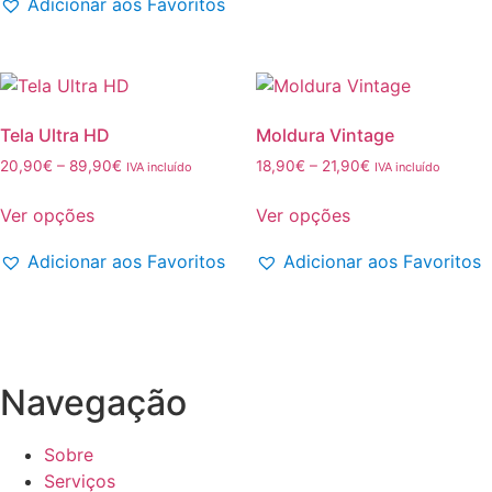
Adicionar aos Favoritos
multiple
The
variants.
options
The
may
options
be
may
chosen
Tela Ultra HD
Moldura Vintage
be
on
Price
Price
20,90
€
–
89,90
€
18,90
€
–
21,90
€
IVA incluído
IVA incluído
chosen
the
range:
range:
This
This
on
product
20,90€
18,90€
Ver opções
Ver opções
product
product
the
through
through
page
has
has
89,90€
21,90€
product
Adicionar aos Favoritos
Adicionar aos Favoritos
multiple
multiple
page
variants.
variants.
The
The
options
options
may
may
Navegação
be
be
chosen
chosen
Sobre
on
on
Serviços
the
the