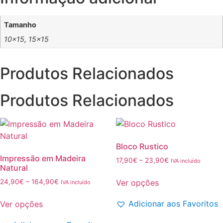
Tamanho
10×15, 15×15
Produtos Relacionados
Produtos Relacionados
Bloco Rustico
Impressão em Madeira
Price
17,90
€
–
23,90
€
IVA incluído
Natural
range:
This
17,90€
Price
Ver opções
24,90
€
–
164,90
€
IVA incluído
product
through
range:
This
has
23,90€
24,90€
Adicionar aos Favoritos
Ver opções
product
multiple
through
has
variants.
164,90€