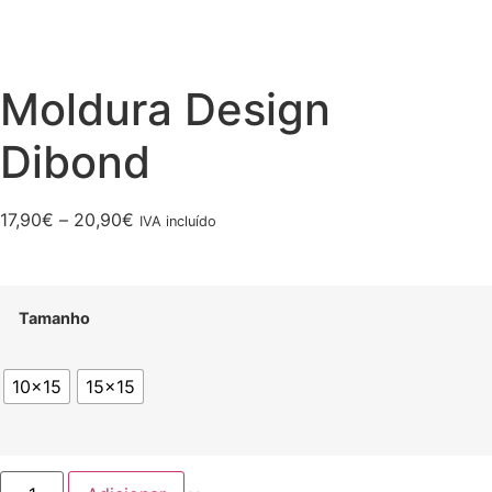
Moldura Design
Dibond
Price
17,90
€
–
20,90
€
IVA incluído
range:
17,90€
through
Tamanho
20,90€
10x15
15x15
Quantidade