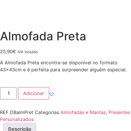
Almofada Preta
25,90
€
IVA incluído
A Almofada Preta encontra-se disponível no formato
43x43cm e é perfeita para surpreender alguém especial.
Quantidade
Adicionar
de
Almofada
Preta
REF
DBalmPret
Categorias
Almofadas e Mantas
,
Presentes
Personalizados
Descrição