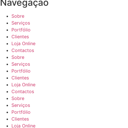
Navegação
be
be
chosen
chosen
Sobre
on
on
Serviços
the
the
Portfólio
product
product
Clientes
page
page
Loja Online
Contactos
Sobre
Serviços
Portfólio
Clientes
Loja Online
Contactos
Sobre
Serviços
Portfólio
Clientes
Loja Online