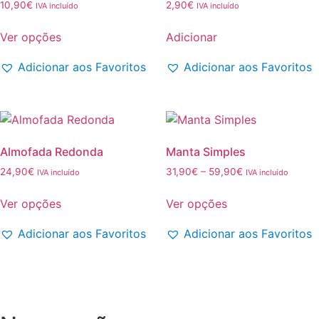
10,90
€
2,90
€
IVA incluído
IVA incluído
This
Ver opções
Adicionar
product
has
Adicionar aos Favoritos
Adicionar aos Favoritos
multiple
variants.
The
options
may
Almofada Redonda
Manta Simples
be
Price
24,90
€
31,90
€
–
59,90
€
IVA incluído
IVA incluído
chosen
range:
This
This
on
31,90€
Ver opções
Ver opções
product
product
the
through
has
has
59,90€
product
Adicionar aos Favoritos
Adicionar aos Favoritos
multiple
multiple
page
variants.
variants.
The
The
options
options
may
may