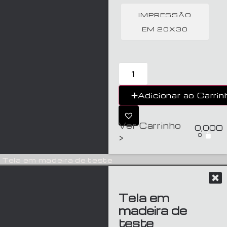
IMPRESSÃO
EM 20X30
Adicionar ao Carrin
Ver Carrinho
0,00
€
0
>
Tela em madeira de teste
Tela em
madeira de
teste