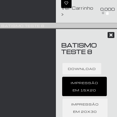
Ver Carrinho
0,00
€
0
>
BATISMO TESTE 8
BATISMO
TESTE 8
DOWNLOAD
IMPRESSÃO
EM 15X20
IMPRESSÃO
EM 20X30