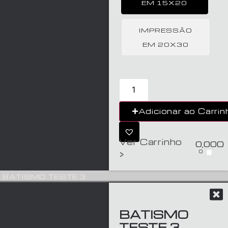
EM 15X20
IMPRESSÃO
EM 20X30
Adicionar ao Carrin
Ver Carrinho
0,00
€
0
>
BATISMO TESTE 3
BATISMO
TESTE 3