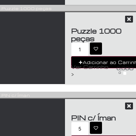
Puzzle 1000 peças
Puzzle 1000
peças
Adicionar ao Carrin
Ver Carrinho
0,00
€
0
>
PIN c/ Íman
PIN c/ Íman