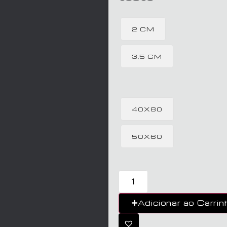
2 CM
3,5 CM
40X80
50X60
Adicionar ao Carrin