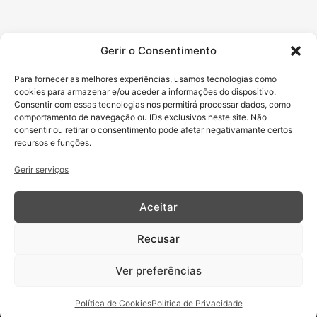
Gerir o Consentimento
Para fornecer as melhores experiências, usamos tecnologias como
cookies para armazenar e/ou aceder a informações do dispositivo.
Navegação
Documentos
Consentir com essas tecnologias nos permitirá processar dados, como
Legais
Sobre
comportamento de navegação ou IDs exclusivos neste site. Não
consentir ou retirar o consentimento pode afetar negativamante certos
Política de Privacidade
Serviços
recursos e funções.
Condições Gerais da Loja
Portfólio
Política de Cookies
Clientes
Gerir serviços
Loja Online
Contactos
Aceitar
Área de Cliente
A minha conta
Recusar
Favoritos
Carrinho
Ver preferências
Finalizar compras
Todos os preços são inseridos incluindo impostos e excluindo envio
Política de Cookies
Política de Privacidade
Projeto Acelerar 2030, desenvolvido pela Condensado Numérico. Copyright © O
Retratista – 2026. Todos os direitos reservados.